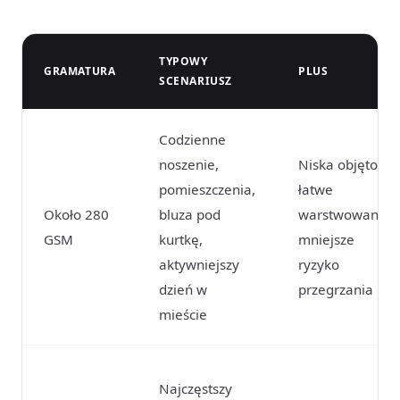
TYPOWY
GRAMATURA
PLUS
SCENARIUSZ
Codzienne
noszenie,
Niska objętość,
pomieszczenia,
łatwe
Około 280
bluza pod
warstwowanie,
GSM
kurtkę,
mniejsze
aktywniejszy
ryzyko
dzień w
przegrzania
mieście
Najczęstszy