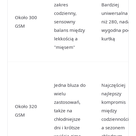
zakres
Bardziej
codzienny,
uniwersalna
Około 300
sensowny
niż 280, nadal
GSM
balans między
wygodna pod
lekkością a
kurtką
"mięsem"
Jedna bluza do
Najczęściej
wielu
najlepszy
zastosowań,
kompromis
Około 320
także na
między
GSM
chłodniejsze
codziennością
dni i krótsze
a sezonem
wyjścia zimą
chłodnym