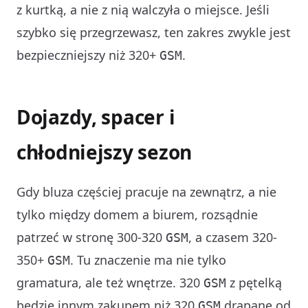
z kurtką, a nie z nią walczyła o miejsce. Jeśli
szybko się przegrzewasz, ten zakres zwykle jest
bezpieczniejszy niż 320+
.
GSM
Dojazdy, spacer i
chłodniejszy sezon
Gdy bluza częściej pracuje na zewnątrz, a nie
tylko między domem a biurem, rozsądnie
patrzeć w stronę 300-320
, a czasem 320-
GSM
350+
. Tu znaczenie ma nie tylko
GSM
gramatura, ale też wnętrze. 320
z pętelką
GSM
będzie innym zakupem niż 320
drapane od
GSM