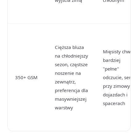
Cięższa bluza
Mięsisty chwyt,
na chłodniejszy
bardziej
sezon, częstsze
"pełne"
noszenie na
350+ GSM
odczucie, sens
zewnątrz,
przy zimowych
preferencja dla
dojazdach i
masywniejszej
spacerach
warstwy